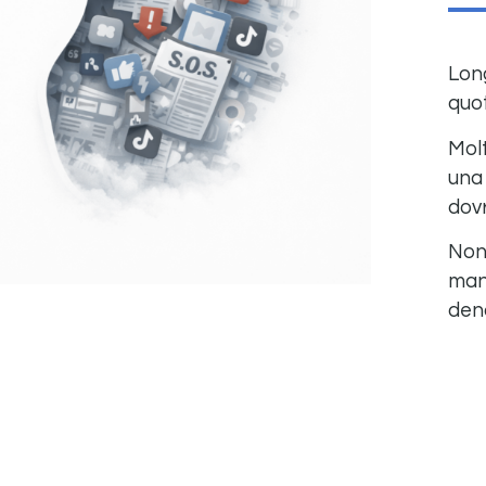
Lon
quot
Mol
una
dov
Non
man
dena